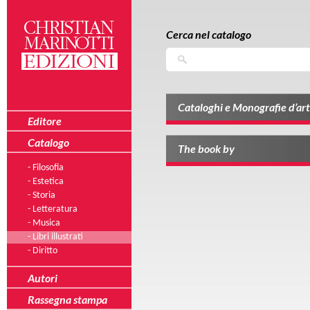
Salta al contenuto principale
Skip to navigation
Cerca nel catalogo
Cerca
Cataloghi e Monografie d’art
Editore
Catalogo
The book by
- Filosofia
- Estetica
- Storia
- Letteratura
- Musica
- Libri illustrati
- Diritto
Autori
Rassegna stampa