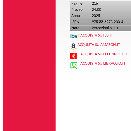
Pagine
216
Prezzo
24.00
Anno
2025
ISBN
978-88-8273-200-4
Note
Percezioni n. 13
ACQUISTA SU IBS.IT
ACQUISTA SU AMAZON.IT
ACQUISTA SU FELTRINELLI.IT
ACQUISTA SU LIBRACCIO.IT